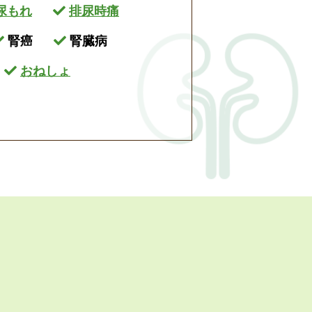
尿もれ
排尿時痛
腎癌
腎臓病
おねしょ