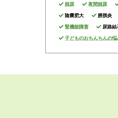
頻尿
夜間頻尿
陰嚢肥大
膀胱炎
腎機能障害
尿路結
子どものおちんちんの悩