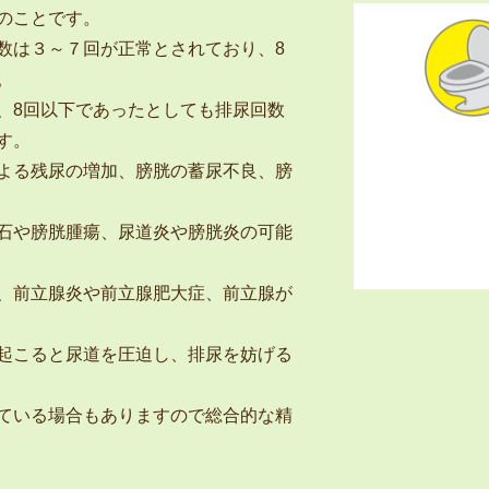
のことです。
数は３～７回が正常とされており、8
。
、8回以下であったとしても排尿回数
す。
よる残尿の増加、膀胱の蓄尿不良、膀
石や膀胱腫瘍、尿道炎や膀胱炎の可能
、前立腺炎や前立腺肥大症、前立腺が
起こると尿道を圧迫し、排尿を妨げる
ている場合もありますので総合的な精