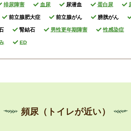
排尿障害
血尿
尿潜血
蛋白尿
前立腺肥大症
前立腺がん
膀胱がん
石
腎結石
男性更年期障害
性感染症
み
ED
頻尿（トイレが近い）