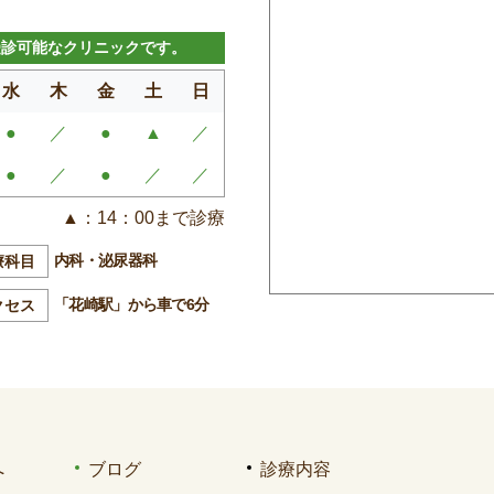
受診可能なクリニックです。
水
木
金
土
日
●
／
●
▲
／
●
／
●
／
／
▲：14：00まで診療
内科・泌尿器科
療科目
「花崎駅」から車で6分
クセス
へ
ブログ
診療内容