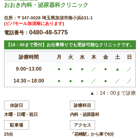
おおき内科・泌尿器科クリニック
住所：〒347-0028 埼玉県加須市南小浜631-1
(
ビバモール加須南にあります
)
0480-48-5775
電話番号：
【18：00まで受付】お仕事帰りでも受診可能なクリニックです。
診療時間
月
火
水
木
金
土
日
9:00~13:00
●
●
●
／
●
▲
／
14:30～18:00
●
●
●
／
●
／
／
▲：14：00まで診療
休診日
診療科目
木曜・日曜・祝日
内科・泌尿器科
駐車場
アクセス
25台
「花崎駅」から車で6分